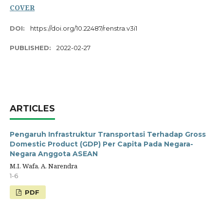
COVER
DOI:
https://doi.org/10.22487/renstra.v3i1
PUBLISHED:
2022-02-27
ARTICLES
Pengaruh Infrastruktur Transportasi Terhadap Gross
Domestic Product (GDP) Per Capita Pada Negara-
Negara Anggota ASEAN
M.I. Wafa, A. Narendra
1-6
PDF